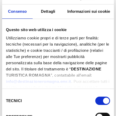
Consenso
Dettagli
Informazioni sui cookie
Questo sito web utilizza i cookie
Utilizziamo cookie propri e di terze parti per finalità:
tecniche (necessari per la navigazione), analitiche (per le
statistiche) e cookie traccianti / di profilazione (relativi
alle Tue preferenze) per mostrarti pubblicità
personalizzata sulla base della navigazione delle pagine
del sito. Il titolare del trattamento è “
DESTINAZIONE
TURISTICA ROMAGNA
”, contattabile all'email:
info@destinazioneromagna.emr.it
. Puoi accettare tutti i
cookie premendo il pulsante “Accetta tutti i cookie”,
proseguire cliccando su “Usa solo i cookie necessari" o
Selezione
gestire le tue preferenze facendo clic su “Personalizza”.
TECNICI
del
Qualora acconsenti a tutti i cookie i Tuoi dati potranno
consenso
essere trasferiti da Google in USA, Paese che