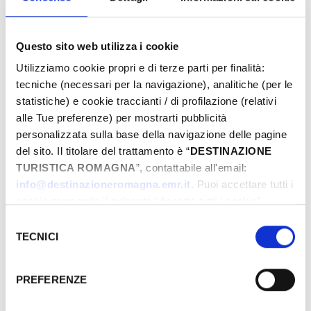
On the cross vaults are the four Evangelists and
in the corners the Doctors of the Church. In just a
Questo sito web utilizza i cookie
few square metres is most of the history of the
Church; an extraordinary visual document and a
Utilizziamo cookie propri e di terze parti per finalità:
tecniche (necessari per la navigazione), analitiche (per le
rare and splendid late-Gothic example.
statistiche) e cookie traccianti / di profilazione (relativi
alle Tue preferenze) per mostrarti pubblicità
personalizzata sulla base della navigazione delle pagine
del sito. Il titolare del trattamento è “
DESTINAZIONE
TURISTICA ROMAGNA
”, contattabile all'email:
info@destinazioneromagna.emr.it
. Puoi accettare tutti i
cookie premendo il pulsante “Accetta tutti i cookie”,
proseguire cliccando su “Usa solo i cookie necessari" o
Selezione
gestire le tue preferenze facendo clic su “Personalizza”.
TECNICI
del
Qualora acconsenti a tutti i cookie i Tuoi dati potranno
consenso
essere trasferiti da Google in USA, Paese che
PREFERENZE
attualmente non fornisce garanzie idonee per il
trattamento dei Tuoi dati. Google ha dichiarato