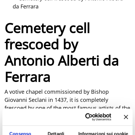
da Ferrara
Cemetery cell
frescoed by
Antonio Alberti da
Ferrara
A votive chapel commissioned by Bishop
Giovanni Seclani in 1437, it is completely
frescoed by one of the most famous artists of the
period Antonio Alberti from Ferrara. The back
wall shows scenes of the Annunciation and the
Madonna Enthroned.
Consenso
Dettagli
Informazioni sui cookie