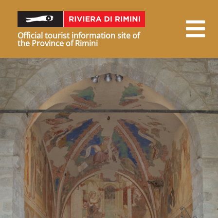
Official tourist information site of
the Province of Rimini