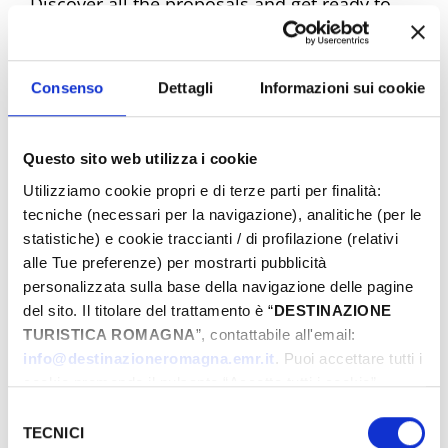
Discover all the proposals and get ready to
experience unique emotions. Book your
dream Easter now!
Consenso
Dettagli
Informazioni sui cookie
Questo sito web utilizza i cookie
Easter Riviera Rimini Events
Utilizziamo cookie propri e di terze parti per finalità:
tecniche (necessari per la navigazione), analitiche (per le
statistiche) e cookie traccianti / di profilazione (relativi
alle Tue preferenze) per mostrarti pubblicità
From
personalizzata sulla base della navigazione delle pagine
del sito. Il titolare del trattamento è “
DESTINAZIONE
TURISTICA ROMAGNA
”, contattabile all'email:
To
info@destinazioneromagna.emr.it
. Puoi accettare tutti i
cookie premendo il pulsante “Accetta tutti i cookie”,
proseguire cliccando su “Usa solo i cookie necessari" o
Selezione
gestire le tue preferenze facendo clic su “Personalizza”.
TECNICI
del
City