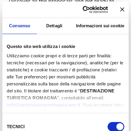
Discover all the proposals and get ready to
experience unique emotions. Book your
dream Easter now!
Consenso
Dettagli
Informazioni sui cookie
Questo sito web utilizza i cookie
Easter Riviera Rimini Events
Utilizziamo cookie propri e di terze parti per finalità:
tecniche (necessari per la navigazione), analitiche (per le
statistiche) e cookie traccianti / di profilazione (relativi
alle Tue preferenze) per mostrarti pubblicità
From
personalizzata sulla base della navigazione delle pagine
del sito. Il titolare del trattamento è “
DESTINAZIONE
TURISTICA ROMAGNA
”, contattabile all'email:
To
info@destinazioneromagna.emr.it
. Puoi accettare tutti i
cookie premendo il pulsante “Accetta tutti i cookie”,
proseguire cliccando su “Usa solo i cookie necessari" o
Selezione
gestire le tue preferenze facendo clic su “Personalizza”.
TECNICI
del
City