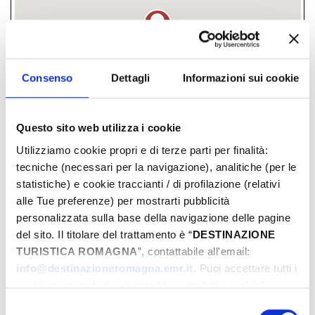
Consenso
Dettagli
Informazioni sui cookie
Questo sito web utilizza i cookie
Utilizziamo cookie propri e di terze parti per finalità:
Piazza San Martino di Tours di Monte
tecniche (necessari per la navigazione), analitiche (per le
Colombo, fraz. Monte Colombo, Montescudo-
statistiche) e cookie traccianti / di profilazione (relativi
Monte Colombo, (RN)
alle Tue preferenze) per mostrarti pubblicità
personalizzata sulla base della navigazione delle pagine
­ FREE
del sito. Il titolare del trattamento è “
DESTINAZIONE
TURISTICA ROMAGNA
”, contattabile all'email:
info@destinazioneromagna.emr.it
. Puoi accettare tutti i
DAYS & TIMES
cookie premendo il pulsante “Accetta tutti i cookie”,
proseguire cliccando su “Usa solo i cookie necessari" o
Selezione
July-2026