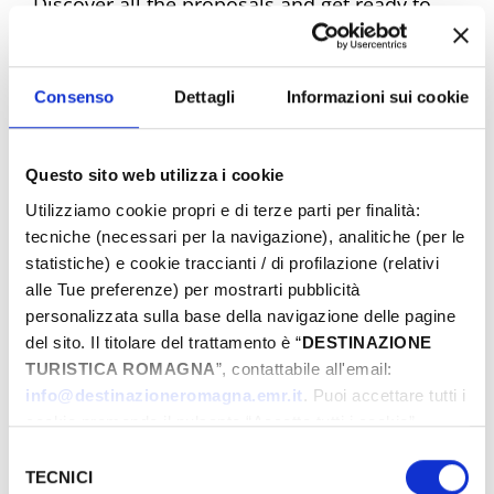
Discover all the proposals and get ready to
experience unique emotions. Book your
dream Easter now!
Consenso
Dettagli
Informazioni sui cookie
Questo sito web utilizza i cookie
Easter Riviera Rimini Events
Utilizziamo cookie propri e di terze parti per finalità:
tecniche (necessari per la navigazione), analitiche (per le
statistiche) e cookie traccianti / di profilazione (relativi
alle Tue preferenze) per mostrarti pubblicità
From
personalizzata sulla base della navigazione delle pagine
del sito. Il titolare del trattamento è “
DESTINAZIONE
TURISTICA ROMAGNA
”, contattabile all'email:
To
info@destinazioneromagna.emr.it
. Puoi accettare tutti i
cookie premendo il pulsante “Accetta tutti i cookie”,
proseguire cliccando su “Usa solo i cookie necessari" o
Selezione
gestire le tue preferenze facendo clic su “Personalizza”.
TECNICI
del
City