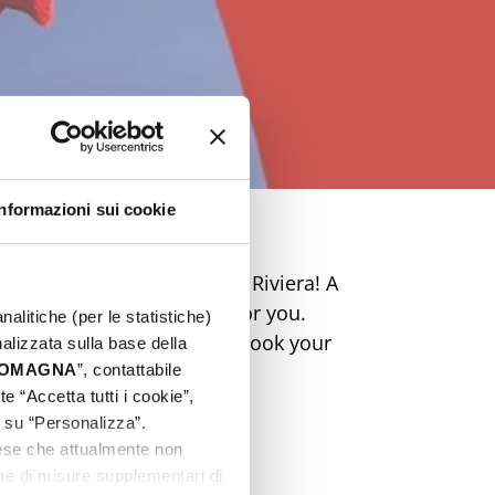
Informazioni sui cookie
table Easter on the Rimini Riviera! A
ic and markets is waiting for you.
nalitiche (per le statistiche)
perience unique emotions. Book your
nalizzata sulla base della
 ROMAGNA
”, contattabile
e “Accetta tutti i cookie”,
c su “Personalizza”.
aese che attualmente non
one di misure supplementari di