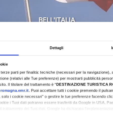
BELL'ITALIA
Bellaria-Igea Marina
Dettagli
6
Don't miss the chance to experience an unforget
ookie
weekend full of events, sports, street food, mus
terze parti per finalità: tecniche (necessari per la navigazione), a
ni
Discover all the proposals and get ready to ex
azione (relativi alle Tue preferenze) per mostrarti pubblicità perso
dream Easter now!
to. Il titolare del trattamento è “
DESTINAZIONE TURISTICA
romagna.emr.it
. Puoi accettare tutti i cookie premendo il pulsant
solo i cookie necessari" o gestire le tue preferenze facendo cli
cookie i Tuoi dati potranno essere trasferiti da Google in USA, P
il trattamento dei Tuoi dati. Google ha dichiarato l’implementazi