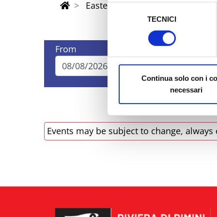
sicurezza a Tutela dei naviga
Easter Riviera Rimini Events
Selezione
TECNICI
del
Al fine di revocare il consens
consenso
Policy
From
To
Continua solo con i c
necessari
Events may be subject to change, always 