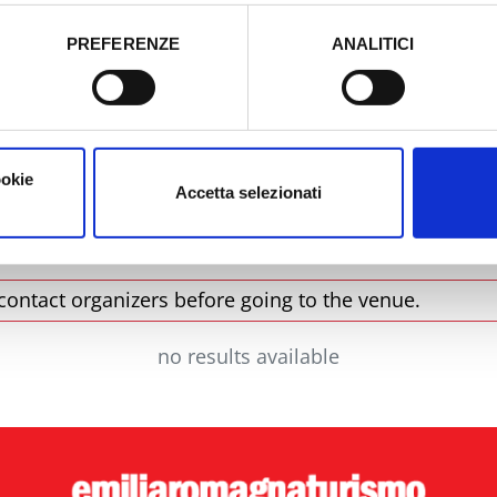
tori, che abbiamo valutato essere sufficienti.
PREFERENZE
ANALITICI
o prestato e visualizzare le informazioni complete sul trattamento
City
T
ookie
Accetta selezionati
contact organizers before going to the venue.
no results available