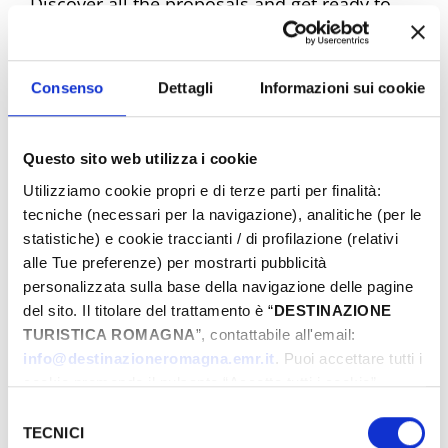
Discover all the proposals and get ready to
experience unique emotions. Book your
dream Easter now!
Consenso
Dettagli
Informazioni sui cookie
Questo sito web utilizza i cookie
Easter Riviera Rimini Events
Utilizziamo cookie propri e di terze parti per finalità:
tecniche (necessari per la navigazione), analitiche (per le
statistiche) e cookie traccianti / di profilazione (relativi
alle Tue preferenze) per mostrarti pubblicità
From
personalizzata sulla base della navigazione delle pagine
del sito. Il titolare del trattamento è “
DESTINAZIONE
TURISTICA ROMAGNA
”, contattabile all'email:
To
info@destinazioneromagna.emr.it
. Puoi accettare tutti i
cookie premendo il pulsante “Accetta tutti i cookie”,
proseguire cliccando su “Usa solo i cookie necessari" o
Selezione
gestire le tue preferenze facendo clic su “Personalizza”.
TECNICI
del
City