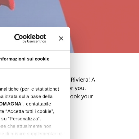
Informazioni sui cookie
table Easter on the Rimini Riviera! A
ic and markets is waiting for you.
nalitiche (per le statistiche)
perience unique emotions. Book your
nalizzata sulla base della
 ROMAGNA
”, contattabile
e “Accetta tutti i cookie”,
c su “Personalizza”.
aese che attualmente non
one di misure supplementari di