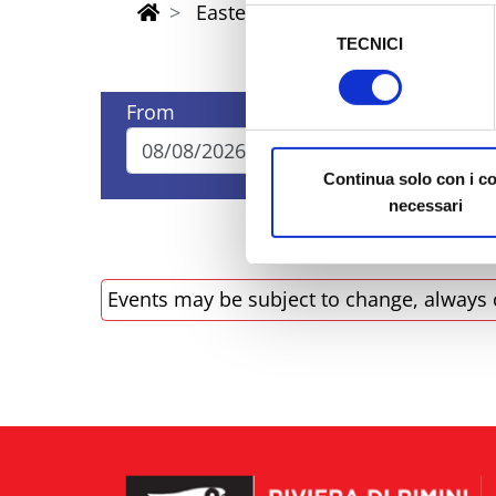
sicurezza a Tutela dei naviga
Easter Riviera Rimini Events
Selezione
TECNICI
del
Al fine di revocare il consens
consenso
Policy
From
To
Continua solo con i c
necessari
Events may be subject to change, always 