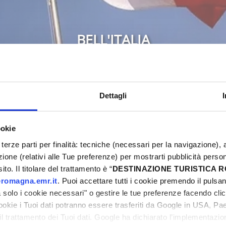
BELL'ITALIA
Bellaria-Igea Marina
Dettagli
6
Don't miss the chance to experience an unforget
ookie
weekend full of events, sports, street food, mus
terze parti per finalità: tecniche (necessari per la navigazione), a
ni
Discover all the proposals and get ready to ex
azione (relativi alle Tue preferenze) per mostrarti pubblicità perso
dream Easter now!
to. Il titolare del trattamento è “
DESTINAZIONE TURISTICA
romagna.emr.it
. Puoi accettare tutti i cookie premendo il pulsant
solo i cookie necessari" o gestire le tue preferenze facendo cli
cookie i Tuoi dati potranno essere trasferiti da Google in USA, P
il trattamento dei Tuoi dati. Google ha dichiarato l’implementazi