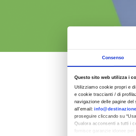
Consenso
Easter 202
Questo sito web utilizza i c
Utilizziamo cookie propri e di 
in the province of Rimi
e cookie traccianti / di profil
navigazione delle pagine del si
all'email:
info@destinazione
proseguire cliccando su “Usa 
Qualora acconsenti a tutti i 
fornisce garanzie idonee per 