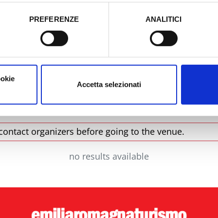
tori, che abbiamo valutato essere sufficienti.
PREFERENZE
ANALITICI
o prestato e visualizzare le informazioni complete sul trattamento
City
T
ookie
Accetta selezionati
contact organizers before going to the venue.
no results available