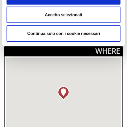
Events may be subject to change, always
Accetta selezionati
contact organizers before going to the venue.
LINK TO EVENT
Continua solo con i cookie necessari
­WHERE