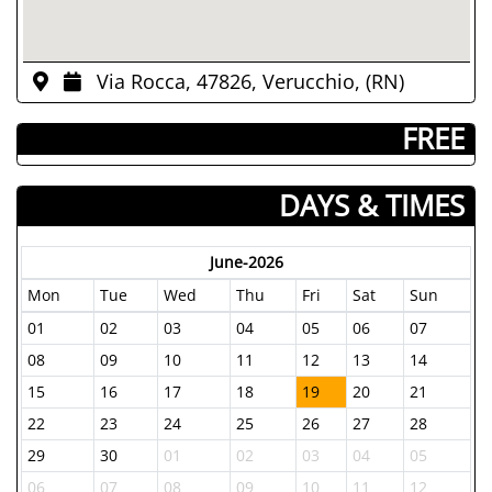
Via Rocca, 47826, Verucchio, (RN)
­ FREE
DAYS & TIMES
June-2026
Mon
Tue
Wed
Thu
Fri
Sat
Sun
01
02
03
04
05
06
07
08
09
10
11
12
13
14
15
16
17
18
19
20
21
22
23
24
25
26
27
28
29
30
01
02
03
04
05
06
07
08
09
10
11
12