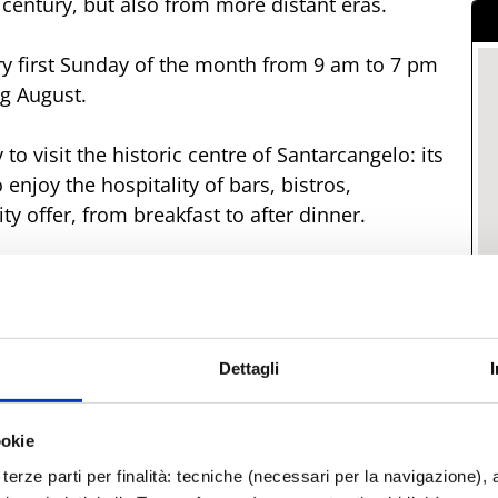
 century, but also from more distant eras.
y first Sunday of the month from 9 am to 7 pm
ng August.
o visit the historic centre of Santarcangelo: its
joy the hospitality of bars, bistros,
ty offer, from breakfast to after dinner.
al Loggia.
Dettagli
d
ookie
terze parti per finalità: tecniche (necessari per la navigazione), a