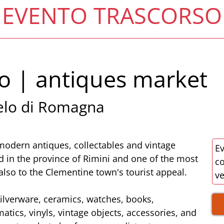
EVENTO TRASCORSO
o | antiques market
elo di Romagna
odern antiques, collectables and vintage
Ev
ld in the province of Rimini and one of the most
co
lso to the Clementine town's tourist appeal.
v
silverware, ceramics, watches, books,
atics, vinyls, vintage objects, accessories, and