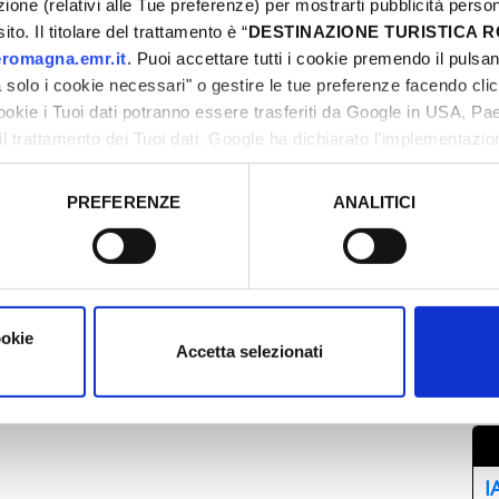
azione (relativi alle Tue preferenze) per mostrarti pubblicità perso
to. Il titolare del trattamento è “
DESTINAZIONE TURISTICA
romagna.emr.it
. Puoi accettare tutti i cookie premendo il pulsant
solo i cookie necessari" o gestire le tue preferenze facendo cli
cookie i Tuoi dati potranno essere trasferiti da Google in USA, P
il trattamento dei Tuoi dati. Google ha dichiarato l’implementazi
M
tori, che abbiamo valutato essere sufficienti.
3
PREFERENZE
ANALITICI
0
o prestato e visualizzare le informazioni complete sul trattamento
1
2
2
ookie
0
Accetta selezionati
I