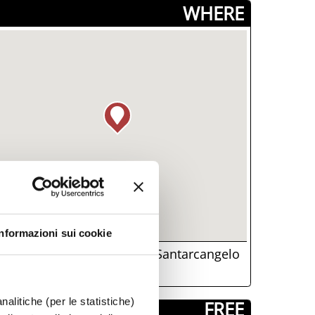
­WHERE
Informazioni sui cookie
Piazza Ganganelli 1, Santarcangelo
i Romagna, (RN)
nalitiche (per le statistiche)
­ FREE