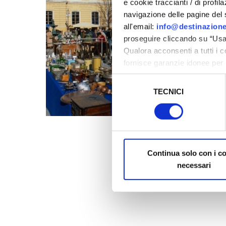
e cookie traccianti / di profil
navigazione delle pagine del si
all'email:
info@destinazione
proseguire cliccando su “Usa 
Qualora acconsenti a tutti i 
fornisce garanzie idonee per 
sicurezza a Tutela dei naviga
Selezione
TECNICI
del
Al fine di revocare il consens
consenso
Policy
Continua solo con i c
necessari