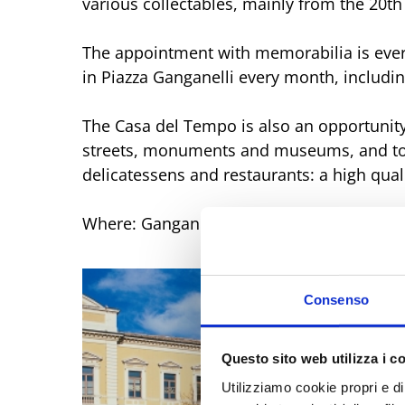
various collectables, mainly from the 20th
The appointment with memorabilia is ever
in Piazza Ganganelli every month, includi
The Casa del Tempo is also an opportunity t
streets, monuments and museums, and to en
delicatessens and restaurants: a high quali
Where: Ganganelli Square and the Municip
Consenso
Questo sito web utilizza i c
Utilizziamo cookie propri e di 