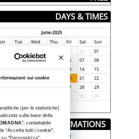
DAYS & TIMES
June-2025
on
Tue
Wed
Thu
Fri
Sat
Sun
6
27
28
29
30
31
01
2
03
04
05
06
07
08
9
10
11
12
13
14
15
6
17
18
19
20
21
22
Informazioni sui cookie
3
24
25
26
27
28
29
0
01
02
03
04
05
06
nalitiche (per le statistiche)
nalizzata sulla base della
INFORMATIONS ­
 ROMAGNA
”, contattabile
e “Accetta tutti i cookie”,
AT BELLARIA INFORMAZIONI
c su “Personalizza”.