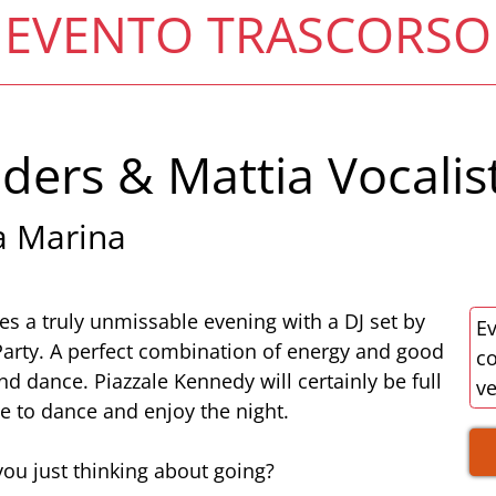
EVENTO TRASCORSO
ders & Mattia Vocalist 
a Marina
ses a truly unmissable evening with a DJ set by
Ev
Party. A perfect combination of energy and good
co
nd dance. Piazzale Kennedy will certainly be full
v
one to dance and enjoy the night.
you just thinking about going?