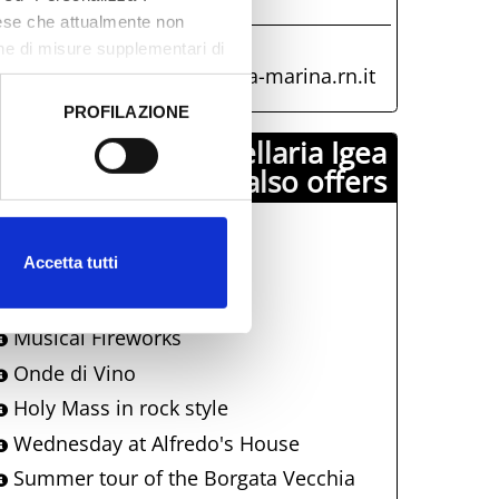
CCOGLIENZA TURISTICA
aese che attualmente non
+39 0541 343808
one di misure supplementari di
iat@comune.bellaria-igea-marina.rn.it
PROFILAZIONE
 dati clicca qui:
Cookie
Comune di Bellaria Igea
Marina also offers
Fiesta! Music & Food
Accetta tutti
Bell'Italia
The Enchanted Carriage
Musical Fireworks
Onde di Vino
Holy Mass in rock style
Wednesday at Alfredo's House
Summer tour of the Borgata Vecchia