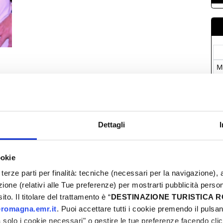
M
2
0
0
1
Dettagli
2
3
ookie
terze parti per finalità: tecniche (necessari per la navigazione), a
azione (relativi alle Tue preferenze) per mostrarti pubblicità perso
to. Il titolare del trattamento è “
DESTINAZIONE TURISTICA
romagna.emr.it
. Puoi accettare tutti i cookie premendo il pulsant
I
solo i cookie necessari" o gestire le tue preferenze facendo cli