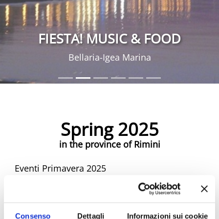
FIESTA! MUSIC & FOOD
Bellaria-Igea Marina
Spring 2025
in the province of Rimini
Eventi Primavera 2025
Spring Riviera Rimini Events
Consenso
Dettagli
Informazioni sui cookie