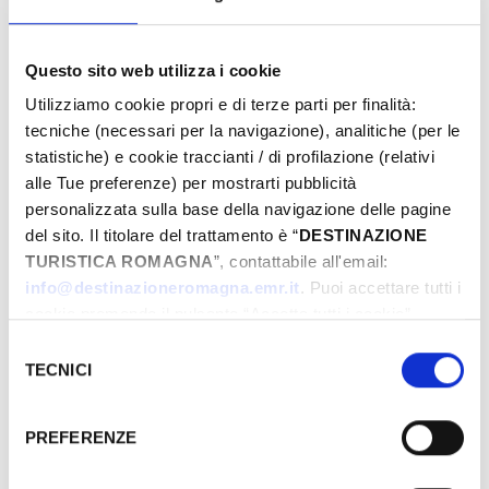
Questo sito web utilizza i cookie
From
Utilizziamo cookie propri e di terze parti per finalità:
tecniche (necessari per la navigazione), analitiche (per le
statistiche) e cookie traccianti / di profilazione (relativi
To
alle Tue preferenze) per mostrarti pubblicità
personalizzata sulla base della navigazione delle pagine
del sito. Il titolare del trattamento è “
DESTINAZIONE
TURISTICA ROMAGNA
”, contattabile all'email:
City
info@destinazioneromagna.emr.it
. Puoi accettare tutti i
cookie premendo il pulsante “Accetta tutti i cookie”,
proseguire cliccando su “Usa solo i cookie necessari" o
Selezione
gestire le tue preferenze facendo clic su “Personalizza”.
TECNICI
Types
del
Qualora acconsenti a tutti i cookie i Tuoi dati potranno
consenso
essere trasferiti da Google in USA, Paese che
PREFERENZE
attualmente non fornisce garanzie idonee per il
trattamento dei Tuoi dati. Google ha dichiarato