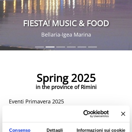
FIESTA! MUSIC & FOOD
Bellaria-Igea Marina
Spring 2025
in the province of Rimini
Eventi Primavera 2025
Spring Riviera Rimini Events
Consenso
Dettagli
Informazioni sui cookie