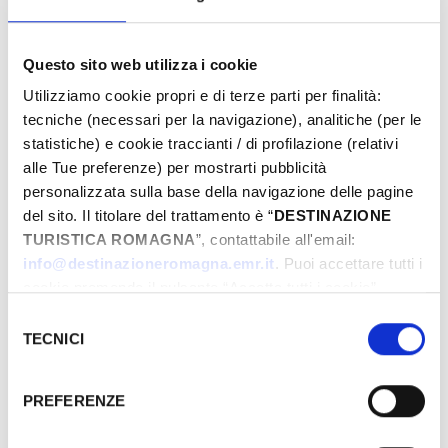
Questo sito web utilizza i cookie
From
Utilizziamo cookie propri e di terze parti per finalità:
tecniche (necessari per la navigazione), analitiche (per le
statistiche) e cookie traccianti / di profilazione (relativi
To
alle Tue preferenze) per mostrarti pubblicità
personalizzata sulla base della navigazione delle pagine
del sito. Il titolare del trattamento è “
DESTINAZIONE
TURISTICA ROMAGNA
”, contattabile all'email:
City
info@destinazioneromagna.emr.it
. Puoi accettare tutti i
cookie premendo il pulsante “Accetta tutti i cookie”,
proseguire cliccando su “Usa solo i cookie necessari" o
Selezione
gestire le tue preferenze facendo clic su “Personalizza”.
TECNICI
Types
del
Qualora acconsenti a tutti i cookie i Tuoi dati potranno
consenso
essere trasferiti da Google in USA, Paese che
PREFERENZE
attualmente non fornisce garanzie idonee per il
trattamento dei Tuoi dati. Google ha dichiarato