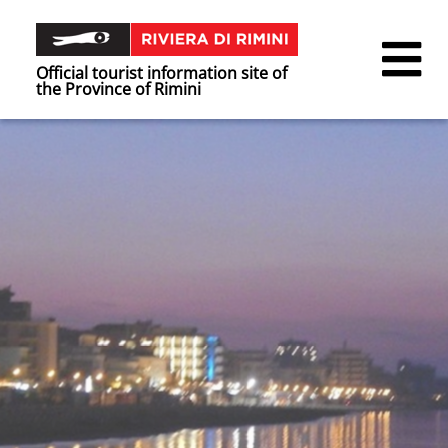
Official tourist information site of
the Province of Rimini