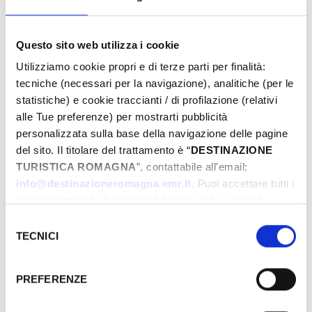
Questo sito web utilizza i cookie
From
Utilizziamo cookie propri e di terze parti per finalità:
tecniche (necessari per la navigazione), analitiche (per le
statistiche) e cookie traccianti / di profilazione (relativi
To
alle Tue preferenze) per mostrarti pubblicità
personalizzata sulla base della navigazione delle pagine
del sito. Il titolare del trattamento è “
DESTINAZIONE
TURISTICA ROMAGNA
”, contattabile all'email:
City
info@destinazioneromagna.emr.it
. Puoi accettare tutti i
cookie premendo il pulsante “Accetta tutti i cookie”,
proseguire cliccando su “Usa solo i cookie necessari" o
Selezione
gestire le tue preferenze facendo clic su “Personalizza”.
TECNICI
Types
del
Qualora acconsenti a tutti i cookie i Tuoi dati potranno
consenso
essere trasferiti da Google in USA, Paese che
PREFERENZE
attualmente non fornisce garanzie idonee per il
trattamento dei Tuoi dati. Google ha dichiarato