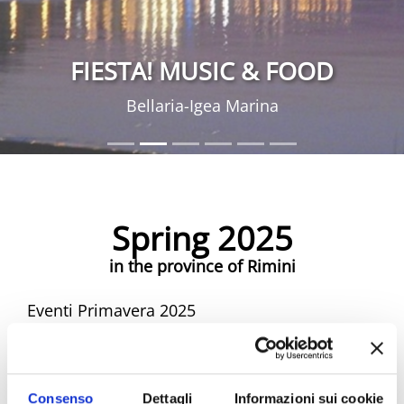
FIESTA! MUSIC & FOOD
Bellaria-Igea Marina
Spring 2025
in the province of Rimini
Eventi Primavera 2025
Spring Riviera Rimini Events
Consenso
Dettagli
Informazioni sui cookie