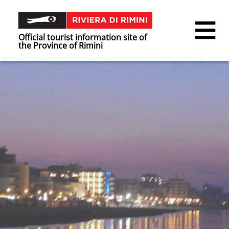
Official tourist information site of
the Province of Rimini