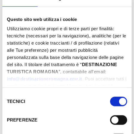
Questo sito web utilizza i cookie
From
Utilizziamo cookie propri e di terze parti per finalità:
tecniche (necessari per la navigazione), analitiche (per le
statistiche) e cookie traccianti / di profilazione (relativi
To
alle Tue preferenze) per mostrarti pubblicità
personalizzata sulla base della navigazione delle pagine
del sito. Il titolare del trattamento è “
DESTINAZIONE
TURISTICA ROMAGNA
”, contattabile all'email:
City
info@destinazioneromagna.emr.it
. Puoi accettare tutti i
cookie premendo il pulsante “Accetta tutti i cookie”,
proseguire cliccando su “Usa solo i cookie necessari" o
Selezione
gestire le tue preferenze facendo clic su “Personalizza”.
TECNICI
Types
del
Qualora acconsenti a tutti i cookie i Tuoi dati potranno
consenso
essere trasferiti da Google in USA, Paese che
PREFERENZE
attualmente non fornisce garanzie idonee per il
trattamento dei Tuoi dati. Google ha dichiarato