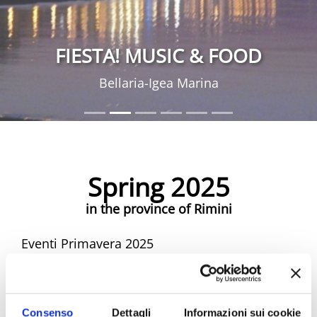
FIESTA! MUSIC & FOOD
Bellaria-Igea Marina
Spring 2025
in the province of Rimini
Eventi Primavera 2025
Spring Riviera Rimini Events
Consenso
Dettagli
Informazioni sui cookie