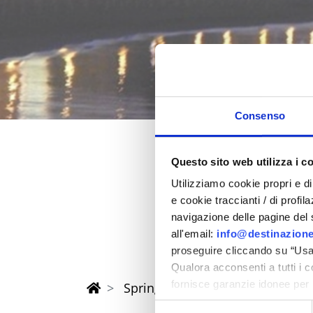
Consenso
Questo sito web utilizza i c
Spring 202
Utilizziamo cookie propri e di 
e cookie traccianti / di profil
in the province of Rimi
navigazione delle pagine del si
all'email:
info@destinazione
proseguire cliccando su “Usa 
Qualora acconsenti a tutti i 
fornisce garanzie idonee per 
Spring Riviera Rimini Events
sicurezza a Tutela dei naviga
Selezione