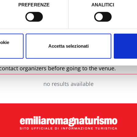
PREFERENZE
ANALITICI
o prestato e visualizzare le informazioni complete sul trattamento
City
T
ookie
Accetta selezionati
contact organizers before going to the venue.
no results available