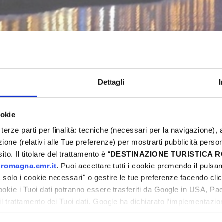
FIESTA! MUSIC & FOOD
Bellaria-Igea Marina
Dettagli
ookie
5
Eventi Primavera 2025
terze parti per finalità: tecniche (necessari per la navigazione), a
azione (relativi alle Tue preferenze) per mostrarti pubblicità perso
ni
to. Il titolare del trattamento è “
DESTINAZIONE TURISTICA
romagna.emr.it
. Puoi accettare tutti i cookie premendo il pulsant
solo i cookie necessari" o gestire le tue preferenze facendo cli
cookie i Tuoi dati potranno essere trasferiti da Google in USA, P
il trattamento dei Tuoi dati. Google ha dichiarato l’implementazi
tori, che abbiamo valutato essere sufficienti.