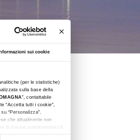
Informazioni sui cookie
nalitiche (per le statistiche)
nalizzata sulla base della
 ROMAGNA
”, contattabile
e “Accetta tutti i cookie”,
c su “Personalizza”.
aese che attualmente non
one di misure supplementari di