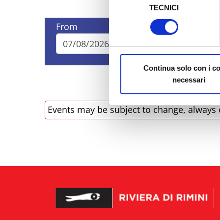
TECNICI
del
Al fine di revocare il consens
consenso
From
To
Policy
Continua solo con i c
necessari
Events may be subject to change, always 