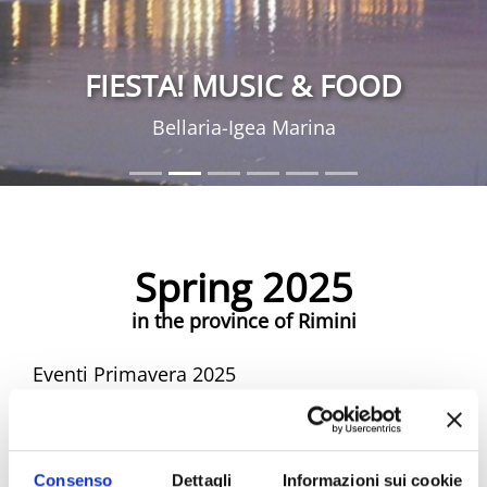
FIESTA! MUSIC & FOOD
Bellaria-Igea Marina
Spring 2025
in the province of Rimini
Eventi Primavera 2025
Spring Riviera Rimini Events
Consenso
Dettagli
Informazioni sui cookie