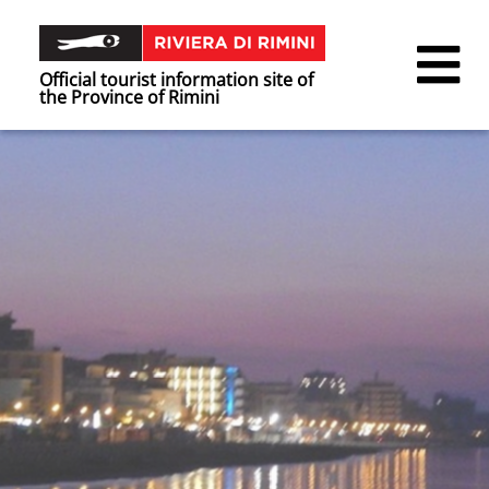
Official tourist information site of
the Province of Rimini