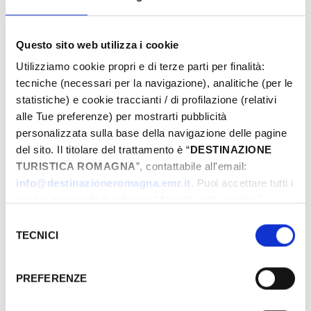
Questo sito web utilizza i cookie
From
Utilizziamo cookie propri e di terze parti per finalità:
tecniche (necessari per la navigazione), analitiche (per le
statistiche) e cookie traccianti / di profilazione (relativi
To
alle Tue preferenze) per mostrarti pubblicità
personalizzata sulla base della navigazione delle pagine
del sito. Il titolare del trattamento è “
DESTINAZIONE
TURISTICA ROMAGNA
”, contattabile all'email:
City
info@destinazioneromagna.emr.it
. Puoi accettare tutti i
cookie premendo il pulsante “Accetta tutti i cookie”,
proseguire cliccando su “Usa solo i cookie necessari" o
Selezione
gestire le tue preferenze facendo clic su “Personalizza”.
TECNICI
Types
del
Qualora acconsenti a tutti i cookie i Tuoi dati potranno
consenso
essere trasferiti da Google in USA, Paese che
PREFERENZE
attualmente non fornisce garanzie idonee per il
trattamento dei Tuoi dati. Google ha dichiarato