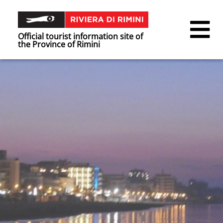
Official tourist information site of
the Province of Rimini