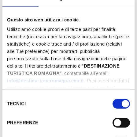
Questo sito web utilizza i cookie
From
Utilizziamo cookie propri e di terze parti per finalità:
tecniche (necessari per la navigazione), analitiche (per le
statistiche) e cookie traccianti / di profilazione (relativi
To
alle Tue preferenze) per mostrarti pubblicità
personalizzata sulla base della navigazione delle pagine
del sito. Il titolare del trattamento è “
DESTINAZIONE
TURISTICA ROMAGNA
”, contattabile all'email:
City
info@destinazioneromagna.emr.it
. Puoi accettare tutti i
cookie premendo il pulsante “Accetta tutti i cookie”,
proseguire cliccando su “Usa solo i cookie necessari" o
Selezione
gestire le tue preferenze facendo clic su “Personalizza”.
TECNICI
Types
del
Qualora acconsenti a tutti i cookie i Tuoi dati potranno
consenso
essere trasferiti da Google in USA, Paese che
PREFERENZE
attualmente non fornisce garanzie idonee per il
trattamento dei Tuoi dati. Google ha dichiarato