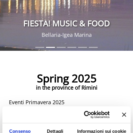
FIESTA! MUSIC & FOOD
Bellaria-Igea Marina
Spring 2025
in the province of Rimini
Eventi Primavera 2025
Spring Riviera Rimini Events
Consenso
Dettagli
Informazioni sui cookie