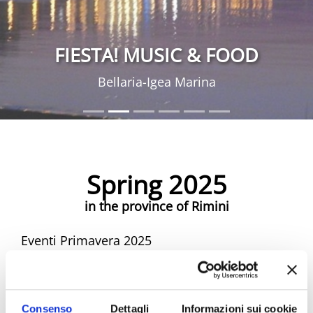
FIESTA! MUSIC & FOOD
Bellaria-Igea Marina
Spring 2025
in the province of Rimini
Eventi Primavera 2025
Spring Riviera Rimini Events
Consenso
Dettagli
Informazioni sui cookie