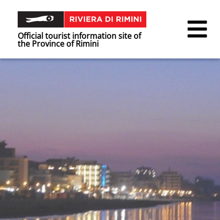
Official tourist information site of
the Province of Rimini