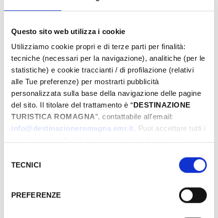
Questo sito web utilizza i cookie
From
Utilizziamo cookie propri e di terze parti per finalità:
tecniche (necessari per la navigazione), analitiche (per le
statistiche) e cookie traccianti / di profilazione (relativi
To
alle Tue preferenze) per mostrarti pubblicità
personalizzata sulla base della navigazione delle pagine
del sito. Il titolare del trattamento è “
DESTINAZIONE
TURISTICA ROMAGNA
”, contattabile all'email:
City
info@destinazioneromagna.emr.it
. Puoi accettare tutti i
cookie premendo il pulsante “Accetta tutti i cookie”,
proseguire cliccando su “Usa solo i cookie necessari" o
Selezione
gestire le tue preferenze facendo clic su “Personalizza”.
TECNICI
Types
del
Qualora acconsenti a tutti i cookie i Tuoi dati potranno
consenso
essere trasferiti da Google in USA, Paese che
PREFERENZE
attualmente non fornisce garanzie idonee per il
trattamento dei Tuoi dati. Google ha dichiarato