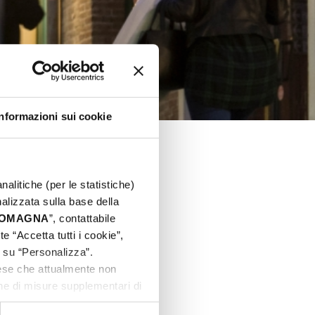
Informazioni sui cookie
nalitiche (per le statistiche)
nalizzata sulla base della
 ROMAGNA
”, contattabile
e “Accetta tutti i cookie”,
c su “Personalizza”.
aese che attualmente non
one di misure supplementari di