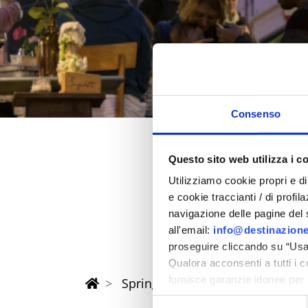
Consenso
Questo sito web utilizza i c
Spring 202
Utilizziamo cookie propri e di 
e cookie traccianti / di profil
in the province of Rimi
navigazione delle pagine del si
all'email:
info@destinazione
proseguire cliccando su “Usa 
Qualora acconsenti a tutti i 
fornisce garanzie idonee per 
Spring Riviera Rimini Events
sicurezza a Tutela dei naviga
Selezione