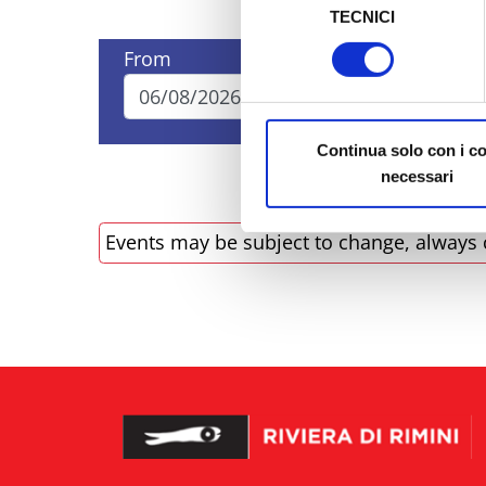
TECNICI
del
Al fine di revocare il consens
consenso
From
To
Policy
Continua solo con i c
necessari
Events may be subject to change, always 