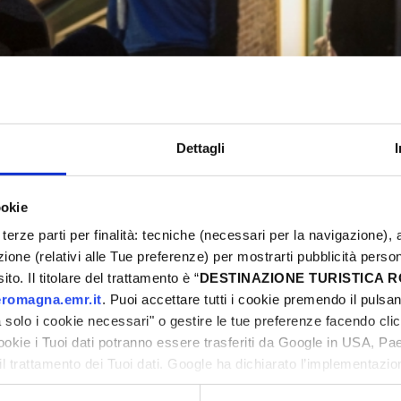
SANTARCANGELO WINE GOBLETS
Santarcangelo di Romagna
Dettagli
ookie
5
Eventi Primavera 2025
terze parti per finalità: tecniche (necessari per la navigazione), a
azione (relativi alle Tue preferenze) per mostrarti pubblicità perso
ni
to. Il titolare del trattamento è “
DESTINAZIONE TURISTICA
romagna.emr.it
. Puoi accettare tutti i cookie premendo il pulsant
solo i cookie necessari" o gestire le tue preferenze facendo cli
cookie i Tuoi dati potranno essere trasferiti da Google in USA, P
il trattamento dei Tuoi dati. Google ha dichiarato l’implementazi
tori, che abbiamo valutato essere sufficienti.