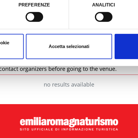
PREFERENZE
ANALITICI
o prestato e visualizzare le informazioni complete sul trattamento
City
T
ookie
Accetta selezionati
contact organizers before going to the venue.
no results available