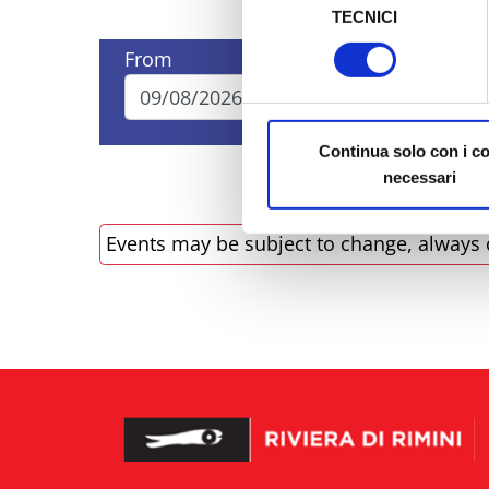
TECNICI
del
Al fine di revocare il consens
consenso
From
To
Policy
Continua solo con i c
necessari
Events may be subject to change, always 