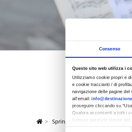
Consenso
Questo sito web utilizza i c
Spring 202
Utilizziamo cookie propri e di 
e cookie traccianti / di profil
in the province of Rimi
navigazione delle pagine del si
all'email:
info@destinazione
proseguire cliccando su “Usa 
Qualora acconsenti a tutti i 
fornisce garanzie idonee per 
Spring Riviera Rimini Events
sicurezza a Tutela dei naviga
Selezione