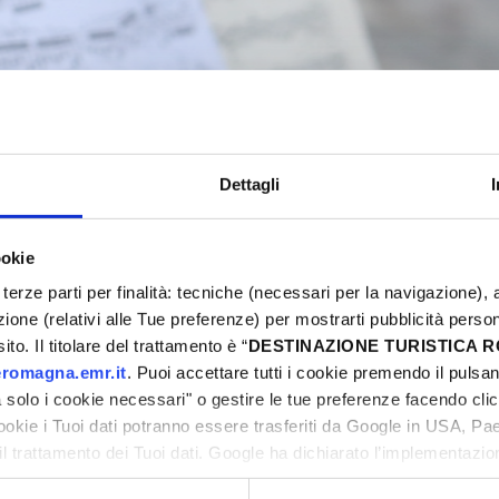
RESPIRARTE
San Giovanni in Marignano
Dettagli
ookie
5
Eventi Primavera 2025
terze parti per finalità: tecniche (necessari per la navigazione), a
azione (relativi alle Tue preferenze) per mostrarti pubblicità perso
ni
to. Il titolare del trattamento è “
DESTINAZIONE TURISTICA
romagna.emr.it
. Puoi accettare tutti i cookie premendo il pulsant
solo i cookie necessari" o gestire le tue preferenze facendo cli
cookie i Tuoi dati potranno essere trasferiti da Google in USA, P
il trattamento dei Tuoi dati. Google ha dichiarato l’implementazi
tori, che abbiamo valutato essere sufficienti.