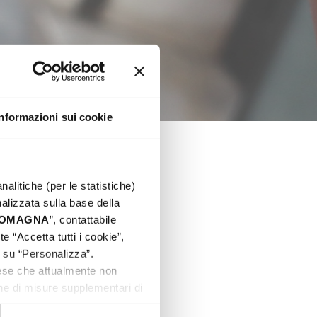
Informazioni sui cookie
nalitiche (per le statistiche)
nalizzata sulla base della
 ROMAGNA
”, contattabile
e “Accetta tutti i cookie”,
c su “Personalizza”.
aese che attualmente non
one di misure supplementari di