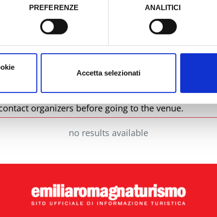
PREFERENZE
ANALITICI
o prestato e visualizzare le informazioni complete sul trattamento
City
T
ookie
Accetta selezionati
contact organizers before going to the venue.
no results available