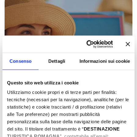
Consenso
Dettagli
Informazioni sui cookie
Questo sito web utilizza i cookie
Utilizziamo cookie propri e di terze parti per finalità:
tecniche (necessari per la navigazione), analitiche (per le
statistiche) e cookie traccianti / di profilazione (relativi
alle Tue preferenze) per mostrarti pubblicità
Romagna, the Italians' holiday!
personalizzata sulla base della navigazione delle pagine
del sito. Il titolare del trattamento è “
DESTINAZIONE
Pubblicato il: 20-05-2024
TURISTICA ROMAGNA
”, contattabile all'email: