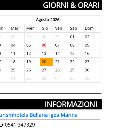
GIORNI & ORARI
Agosto-2026
un
Mar
Mer
Gio
Ven
Sab
Dom
7
28
29
30
31
01
02
3
04
05
06
07
08
09
0
11
12
13
14
15
16
7
18
19
20
21
22
23
4
25
26
27
28
29
30
1
01
02
03
04
05
06
INFORMAZIONI ­
urismhotels Bellaria Igea Marina
0541 347329