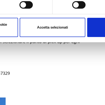
ookie
Accetta selezionati
 selezionare il punto di pick-up per ogni
47329