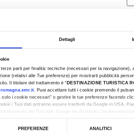
Dettagli
ookie
terze parti per finalità: tecniche (necessari per la navigazione), a
azione (relativi alle Tue preferenze) per mostrarti pubblicità perso
to. Il titolare del trattamento è “
DESTINAZIONE TURISTICA
romagna.emr.it
. Puoi accettare tutti i cookie premendo il pulsant
solo i cookie necessari" o gestire le tue preferenze facendo cli
cookie i Tuoi dati potranno essere trasferiti da Google in USA, P
il trattamento dei Tuoi dati. Google ha dichiarato l’implementazi
tori, che abbiamo valutato essere sufficienti.
ilità ridotta.
PREFERENZE
ANALITICI
o prestato e visualizzare le informazioni complete sul trattamento