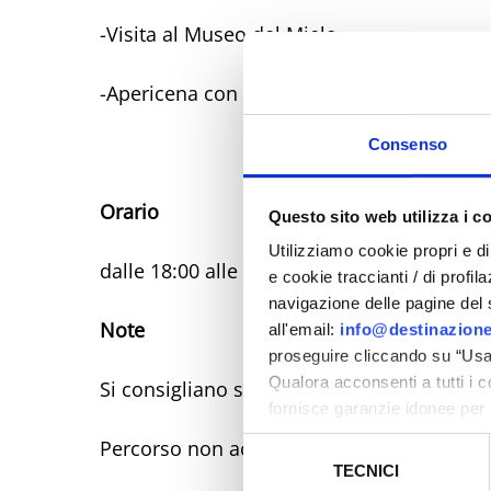
-Visita al Museo del Miele
-Apericena con prodotti tipici
Consenso
Orario
Questo sito web utilizza i c
Utilizziamo cookie propri e di 
dalle 18:00 alle 23:00 circa
e cookie traccianti / di profil
navigazione delle pagine del si
Note
all'email:
info@destinazione
proseguire cliccando su “Usa 
Qualora acconsenti a tutti i 
Si consigliano scarpe comode.
fornisce garanzie idonee per 
sicurezza a Tutela dei naviga
Percorso non accessibile a persone con mob
Selezione
TECNICI
del
Al fine di revocare il consens