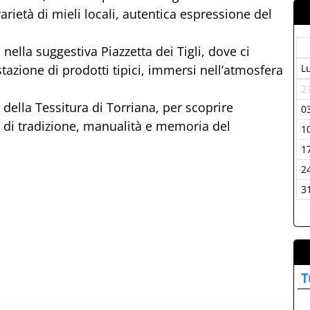
ietà di mieli locali, autentica espressione del
nella suggestiva Piazzetta dei Tigli, dove ci
zione di prodotti tipici, immersi nell’atmosfera
L
2
della Tessitura di Torriana, per scoprire
0
ta di tradizione, manualità e memoria del
1
1
2
3
T