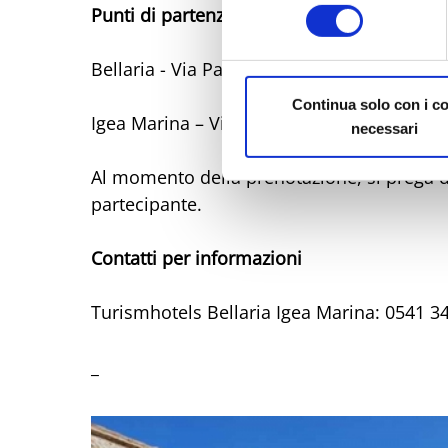
consenso
Punti di partenza
Policy
Bellaria - Via Panzini 50, fermata 46
Continua solo con i c
Igea Marina – Via Pinzon 192, fermata 40
necessari
Al momento della prenotazione, si prega di
partecipante.
Contatti per informazioni
Turismhotels Bellaria Igea Marina: 0541 3
_