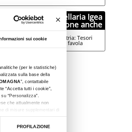
Turismhotels Bellaria Igea
Marina propone anche
Perticara e Sant'Agata Feltria: Tesori
Informazioni sui cookie
sotterranei e un castello da favola
nalitiche (per le statistiche)
nalizzata sulla base della
 ROMAGNA
”, contattabile
e “Accetta tutti i cookie”,
c su “Personalizza”.
aese che attualmente non
one di misure supplementari di
PROFILAZIONE
 dati clicca qui:
Cookie