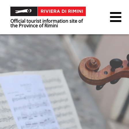
Official tourist information site of
the Province of Rimini