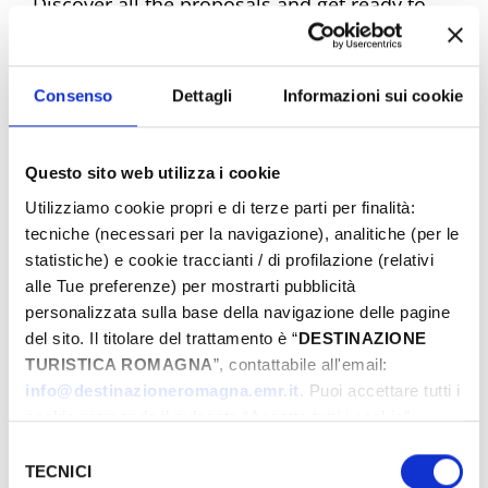
Discover all the proposals and get ready to
experience unique emotions. Book your
dream Easter now!
Consenso
Dettagli
Informazioni sui cookie
Questo sito web utilizza i cookie
Easter Riviera Rimini Events
Utilizziamo cookie propri e di terze parti per finalità:
tecniche (necessari per la navigazione), analitiche (per le
statistiche) e cookie traccianti / di profilazione (relativi
alle Tue preferenze) per mostrarti pubblicità
From
personalizzata sulla base della navigazione delle pagine
del sito. Il titolare del trattamento è “
DESTINAZIONE
TURISTICA ROMAGNA
”, contattabile all'email:
To
info@destinazioneromagna.emr.it
. Puoi accettare tutti i
cookie premendo il pulsante “Accetta tutti i cookie”,
proseguire cliccando su “Usa solo i cookie necessari" o
Selezione
gestire le tue preferenze facendo clic su “Personalizza”.
TECNICI
del
City