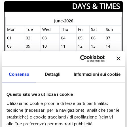
DAYS & TIMES
June-2026
Mon
Tue
Wed
Thu
Fri
Sat
Sun
01
02
03
04
05
06
07
08
09
10
11
12
13
14
15
16
17
18
19
20
21
22
23
24
25
26
27
28
29
30
01
02
03
04
05
Consenso
Dettagli
Informazioni sui cookie
06
07
08
09
10
11
12
Questo sito web utilizza i cookie
INFORMATIONS ­
Utilizziamo cookie propri e di terze parti per finalità:
tecniche (necessari per la navigazione), analitiche (per le
Tourist Information Offices - IAT
statistiche) e cookie traccianti / di profilazione (relativi
alle Tue preferenze) per mostrarti pubblicità
+39 0541.51441