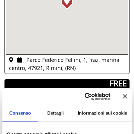
Parco Federico Fellini, 1, fraz. marina
centro, 47921, Rimini, (RN)
­ FREE
DAYS & TIMES
Consenso
Dettagli
Informazioni sui cookie
August-2026
Mon
Tue
Wed
Thu
Fri
Sat
Sun