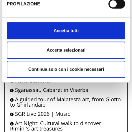
Say, Sea, Eat
PROFILAZIONE
A Night at the Museum: Eutyches and the
Al fine di revocare il consenso prestato e visualizzare le
Imperial-era mosaics
informazioni complete sul trattamento dati clicca qui:
Pope Leo XIV’s visit to Rimini
Cookie Policy
Accetta tutti
La Magnèda
Artisans in the Centre by night
Accetta selezionati
Rimini shopping night
A night at the museum
Continua solo con i cookie necessari
Guided tours of Castel Sismondo
Fluxo Summer
Sganassau Cabaret in Viserba
A guided tour of Malatesta art, from Giotto
to Ghirlandaio
SGR Live 2026 | Music
Art Night: Cultural walk to discover
Rimini's art treasures