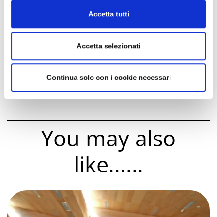
Cookie Policy
Free Walking Tour Rimini
Accetta tutti
Percuotere la Mente. Contemporary
Section of the Sagra Musicale Malatestiana
2026
Accetta selezionati
Rimini Antiqua
Artisans at the Centre
Continua solo con i cookie necessari
You may also
like......