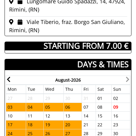
Lungomare Guido Spadazzi, 14, 47924,
Rimini, (RN)
Viale Tiberio, fraz. Borgo San Giuliano,
Rimini, (RN)
­ STARTING FROM 7.00 €
DAYS & TIMES
August-2026
Mon
Tue
Wed
Thu
Fri
Sat
Sun
27
28
29
30
31
01
02
03
04
05
06
07
08
09
10
11
12
13
14
15
16
17
18
19
20
21
22
23
24
25
26
27
28
29
30