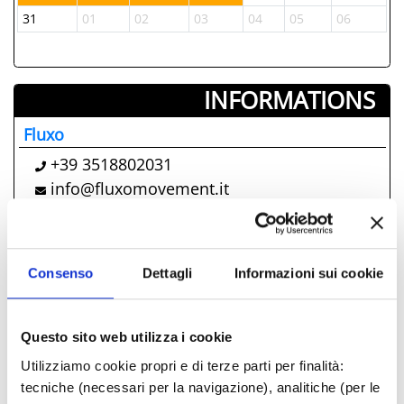
31
01
02
03
04
05
06
INFORMATIONS ­
Fluxo
+39 3518802031
info@fluxomovement.it
Comune di Rimini also offers
Consenso
Dettagli
Informazioni sui cookie
La Terrazza Della Dolce Vita
Say, Sea, Eat
Questo sito web utilizza i cookie
A Night at the Museum: Eutyches and the
Imperial-era mosaics
Utilizziamo cookie propri e di terze parti per finalità:
tecniche (necessari per la navigazione), analitiche (per le
Pope Leo XIV’s visit to Rimini