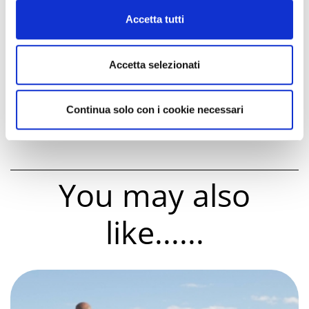
Mid-August in Cattolica
Cookie Policy
Accetta tutti
Puppets Show
The StraRustida between music and notes
100 years of Ducati: from the
Accetta selezionati
Mototemporada to Superbike
Vintage exhibition market | ANTìCatt
Continua solo con i cookie necessari
You may also
like......