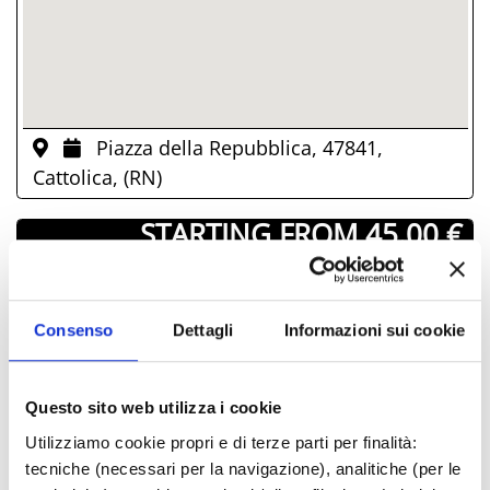
Piazza della Repubblica, 47841,
Cattolica, (RN)
­ STARTING FROM 45.00 €
DAYS & TIMES
Consenso
Dettagli
Informazioni sui cookie
August-2026
Mon
Tue
Wed
Thu
Fri
Sat
Sun
Questo sito web utilizza i cookie
27
28
29
30
31
01
02
Utilizziamo cookie propri e di terze parti per finalità:
03
04
05
06
07
08
09
tecniche (necessari per la navigazione), analitiche (per le
10
11
12
13
14
15
16