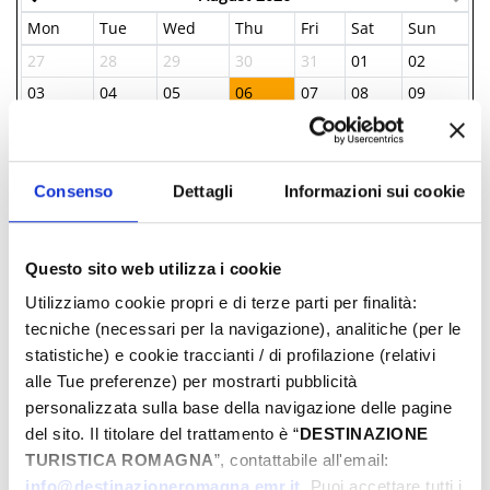
Mon
Tue
Wed
Thu
Fri
Sat
Sun
27
28
29
30
31
01
02
03
04
05
06
07
08
09
10
11
12
13
14
15
16
17
18
19
20
21
22
23
24
25
26
27
28
29
30
Consenso
Dettagli
Informazioni sui cookie
31
01
02
03
04
05
06
Questo sito web utilizza i cookie
Utilizziamo cookie propri e di terze parti per finalità:
INFORMATIONS ­
tecniche (necessari per la navigazione), analitiche (per le
statistiche) e cookie traccianti / di profilazione (relativi
Pro Loco Coriano
alle Tue preferenze) per mostrarti pubblicità
0541 656255
personalizzata sulla base della navigazione delle pagine
info@prolococoriano.it
del sito. Il titolare del trattamento è “
DESTINAZIONE
TURISTICA ROMAGNA
”, contattabile all'email:
info@destinazioneromagna.emr.it
. Puoi accettare tutti i