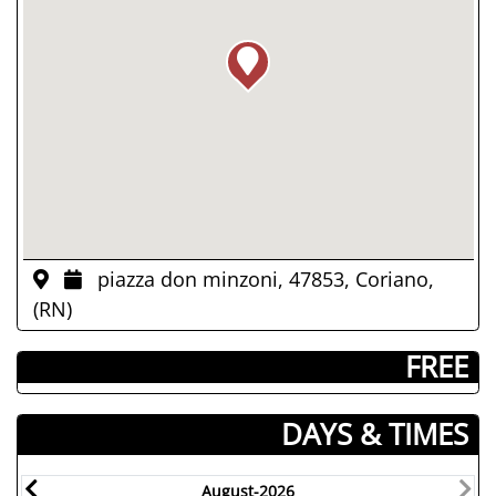
piazza don minzoni, 47853, Coriano,
(RN)
­ FREE
DAYS & TIMES
August-2026