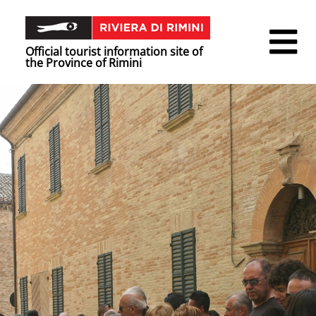
Official tourist information site of
the Province of Rimini