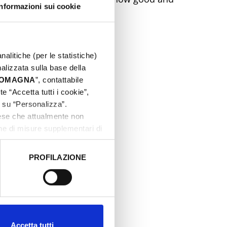
Informazioni sui cookie
nalitiche (per le statistiche)
nalizzata sulla base della
 ROMAGNA
”, contattabile
e “Accetta tutti i cookie”,
c su “Personalizza”.
aese che attualmente non
one di misure supplementari di
PROFILAZIONE
 dati clicca qui:
Cookie
CA AND
Accetta tutti