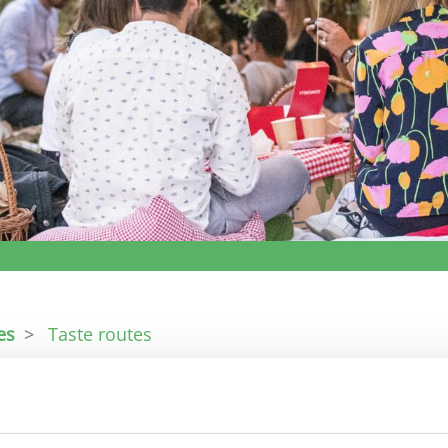
es
Taste routes
Some ideas of itineraries that intertwine natur