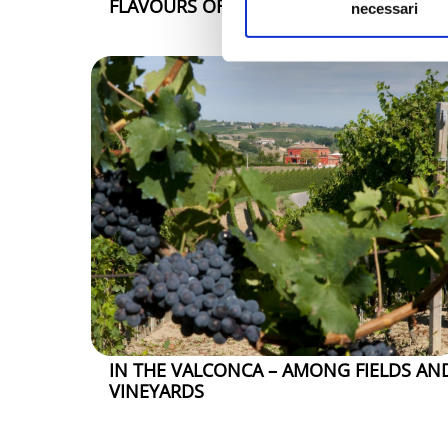
FLAVOURS OF THE RIMINI RIVIERA
necessari
IN THE VALCONCA – AMONG FIELDS AN
VINEYARDS