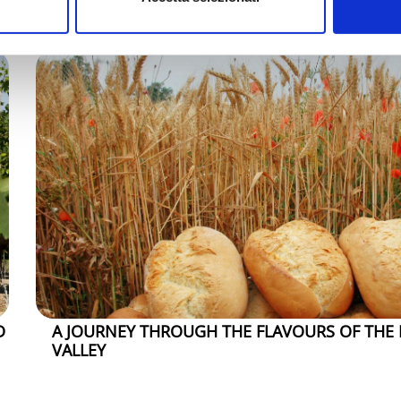
MARECCHIA VALLEYS,
TREASURES... TO EAT!
D
A JOURNEY THROUGH THE FLAVOURS OF THE
VALLEY