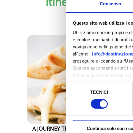
Itineraries of tast
Consenso
Questo sito web utilizza i c
Utilizziamo cookie propri e di 
e cookie traccianti / di profil
navigazione delle pagine del si
all'email:
info@destinazione
proseguire cliccando su “Usa 
Qualora acconsenti a tutti i 
fornisce garanzie idonee per 
sicurezza a Tutela dei naviga
Selezione
TECNICI
del
Al fine di revocare il consens
consenso
Policy
A JOURNEY THROUGH THE DOC, IGP AN
Continua solo con i c