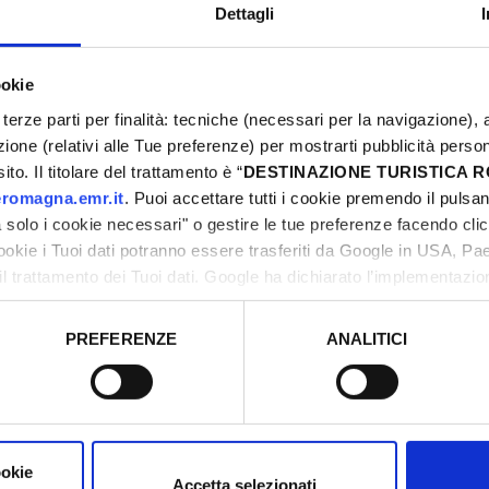
e
Dettagli
genuine products, with distinct, natural flavors.
ookie
terze parti per finalità: tecniche (necessari per la navigazione), a
azione (relativi alle Tue preferenze) per mostrarti pubblicità perso
to. Il titolare del trattamento è “
DESTINAZIONE TURISTICA
romagna.emr.it
. Puoi accettare tutti i cookie premendo il pulsant
solo i cookie necessari" o gestire le tue preferenze facendo cli
cookie i Tuoi dati potranno essere trasferiti da Google in USA, P
il trattamento dei Tuoi dati. Google ha dichiarato l’implementazi
tori, che abbiamo valutato essere sufficienti.
PREFERENZE
ANALITICI
o prestato e visualizzare le informazioni complete sul trattamento
D SLOW FOOD PRESIDIA
AUTUMN IN THE CON
ookie
Accetta selezionati