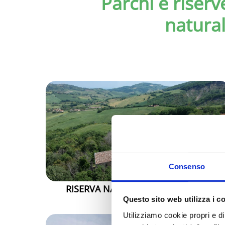
Parchi e riserv
natural
Consenso
RISERVA NATURALE ORIENTATA DI
ONFERNO
Questo sito web utilizza i c
Utilizziamo cookie propri e di 