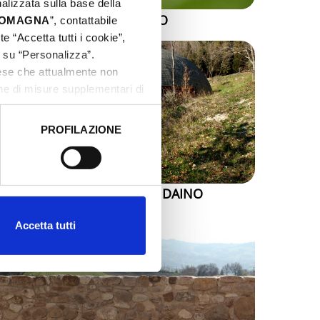
nalizzata sulla base della
SSO SIMONE E SIMONCELLO
 ROMAGNA
”, contattabile
e “Accetta tutti i cookie”,
c su “Personalizza”.
aese che attualmente non
one di misure supplementari di
PROFILAZIONE
 dati clicca qui:
Cookie
ARBORETO DI MONDAINO
Accetta tutti