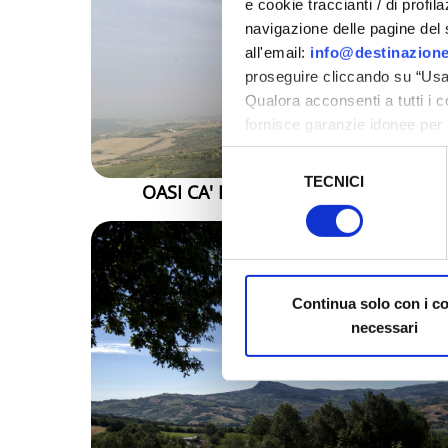
e cookie traccianti / di profil
navigazione delle pagine del si
all'email:
info@destinazione
proseguire cliccando su “Usa 
Qualora acconsenti a tutti i 
fornisce garanzie idonee per 
sicurezza a Tutela dei naviga
Selezione
TECNICI
del
OASI CA' BRIGIDA | VERUCCHIO
Al fine di revocare il consens
consenso
Policy
Continua solo con i c
necessari