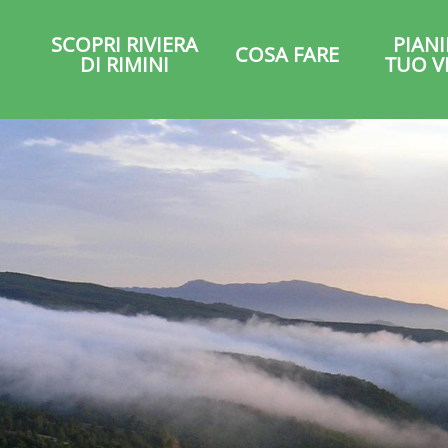
SCOPRI RIVIERA
PIANI
COSA FARE
DI RIMINI
TUO V