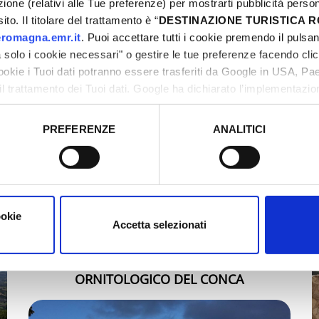
azione (relativi alle Tue preferenze) per mostrarti pubblicità perso
PARCO NATURALE REGIONALE SA
to. Il titolare del trattamento è “
DESTINAZIONE TURISTICA
romagna.emr.it
. Puoi accettare tutti i cookie premendo il pulsant
solo i cookie necessari" o gestire le tue preferenze facendo cli
cookie i Tuoi dati potranno essere trasferiti da Google in USA, P
il trattamento dei Tuoi dati. Google ha dichiarato l’implementazi
tori, che abbiamo valutato essere sufficienti.
PREFERENZE
ANALITICI
o prestato e visualizzare le informazioni complete sul trattamento
ookie
Accetta selezionati
OASI FAUNISTICA E OSSERVATORIO
ORNITOLOGICO DEL CONCA