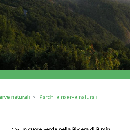
erve naturali
Parchi e riserve naturali
C'è
un cuore verde nella Riviera di Rimini.