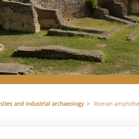
sites and industrial archaeology
Roman amphithea
Together with Arco d'Augusto and the Ponte di Ti