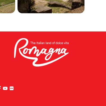
visit Riviera di Rimini Facebook profile page
visit Riviera di Rimini YouTube profile page
visit Riviera di Rimini Flickr profile page