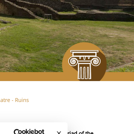
tre - Ruins
berio, this completes the triad of the