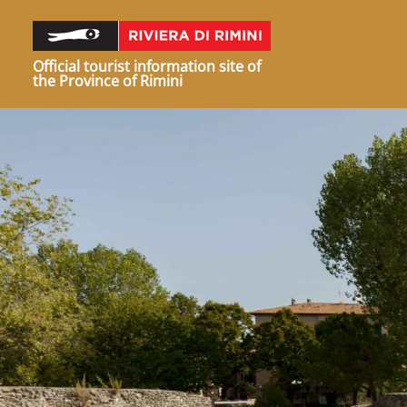
Official tourist information site of
the Province of Rimini