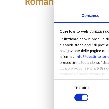
Roman amphitheatr
- Ruin
Consenso
Questo sito web utilizza i c
Utilizziamo cookie propri e di 
e cookie traccianti / di profil
navigazione delle pagine del si
all'email:
info@destinazione
proseguire cliccando su “Usa 
Qualora acconsenti a tutti i 
fornisce garanzie idonee per 
sicurezza a Tutela dei naviga
Selezione
TECNICI
del
Al fine di revocare il consens
consenso
Policy