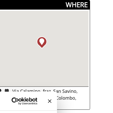
­WHERE
Via Calamino, fraz. San Savino,
47854, Montescudo-Monte Colombo,
RN)