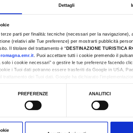
Dettagli
ookie
terze parti per finalità: tecniche (necessari per la navigazione), a
azione (relativi alle Tue preferenze) per mostrarti pubblicità perso
M
to. Il titolare del trattamento è “
DESTINAZIONE TURISTICA
romagna.emr.it
. Puoi accettare tutti i cookie premendo il pulsant
2
solo i cookie necessari" o gestire le tue preferenze facendo cli
0
cookie i Tuoi dati potranno essere trasferiti da Google in USA, P
1
il trattamento dei Tuoi dati. Google ha dichiarato l’implementazi
2
tori, che abbiamo valutato essere sufficienti.
2
PREFERENZE
ANALITICI
o prestato e visualizzare le informazioni complete sul trattamento
0
ookie