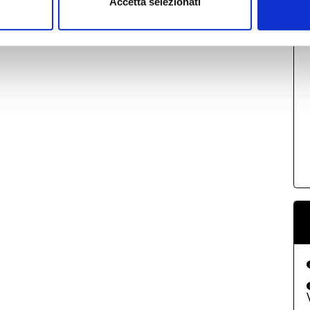
Accetta selezionati
U
C