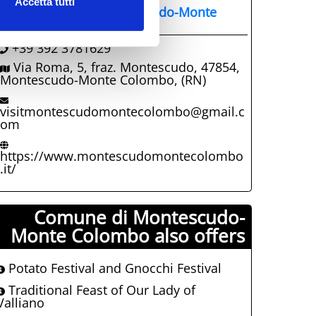
Accetta tutti
fficio turistico di Montescudo-Monte
olombo
+39 392 3781629
Via Roma, 5, fraz. Montescudo, 47854,
Montescudo-Monte Colombo, (RN)
visitmontescudomontecolombo@gmail.c
om
https://www.montescudomontecolombo
.it/
Comune di Montescudo-
Monte Colombo also offers
Potato Festival and Gnocchi Festival
Traditional Feast of Our Lady of
Valliano