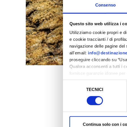
Consenso
Questo sito web utilizza i c
Utilizziamo cookie propri e di 
e cookie traccianti / di profil
navigazione delle pagine del si
all'email:
info@destinazione
proseguire cliccando su “Usa 
Qualora acconsenti a tutti i 
fornisce garanzie idonee per 
sicurezza a Tutela dei naviga
Selezione
TECNICI
del
Al fine di revocare il consens
consenso
Policy
Continua solo con i c