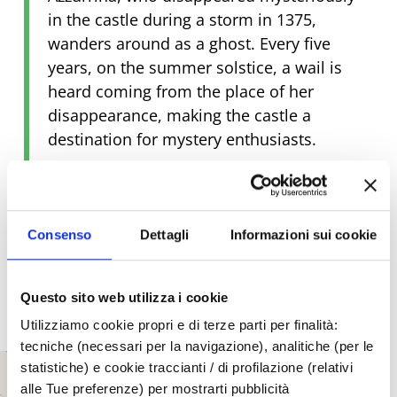
in the castle during a storm in 1375,
wanders around as a ghost. Every five
years, on the summer solstice, a wail is
heard coming from the place of her
disappearance, making the castle a
destination for mystery enthusiasts.
Advice from a true pro
Comfortable shoes, you can walk from
Torriana to the Sanctuary of Saiano
Consenso
Dettagli
Informazioni sui cookie
In Montebello you can also choose a
guided tour at night, it is very suggestive
Nearby is the Torriana and Montebello
Questo sito web utilizza i cookie
Nature Observatory and Fauna Oasis
Utilizziamo cookie propri e di terze parti per finalità:
tecniche (necessari per la navigazione), analitiche (per le
statistiche) e cookie traccianti / di profilazione (relativi
+
alle Tue preferenze) per mostrarti pubblicità