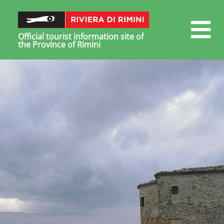
Official tourist information site of
the Province of Rimini