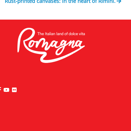
Rust-printed canvases: in the heart of Rimini.
visit Riviera di Rimini Facebook profile page
visit Riviera di Rimini YouTube profile page
visit Riviera di Rimini Flickr profile page