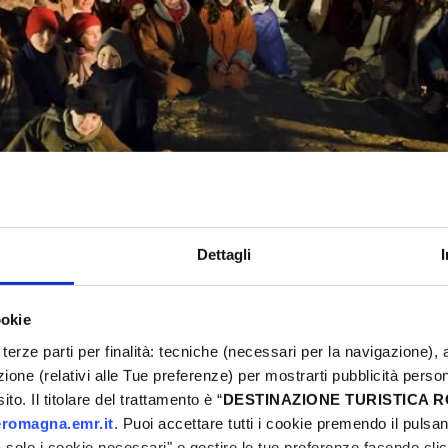
Dettagli
ookie
iore Conca 2022
terze parti per finalità: tecniche (necessari per la navigazione), a
azione (relativi alle Tue preferenze) per mostrarti pubblicità perso
 Montefiore Conca 20
to. Il titolare del trattamento è “
DESTINAZIONE TURISTICA
romagna.emr.it
. Puoi accettare tutti i cookie premendo il pulsant
solo i cookie necessari" o gestire le tue preferenze facendo cli