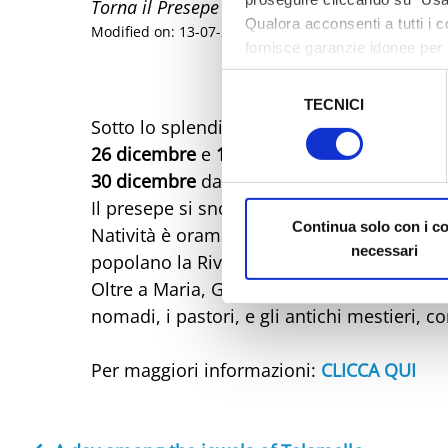
Torna il Presepe vivente a Montefiore Conca
Qualora acconsenti a tutti i 
Modified on: 13-07-2023
fornisce garanzie idonee per 
sicurezza a Tutela dei naviga
Selezione
TECNICI
del
Al fine di revocare il consens
Sotto lo splendido scenario della
Rocca Ma
consenso
Policy
26 dicembre
e
1 gennaio
dalle 17:00 alle 1
30 dicembre
dalle 20:30 alle 22:00
Il presepe si snoda lungo i vicoli del borg
Continua solo con i c
Natività è oramai divenuto un appuntamento 
necessari
popolano la Riviera Romagnola.
Oltre a Maria, Giuseppe e Gesù Bambino, ci
nomadi, i pastori, e gli antichi mestieri, 
Per maggiori informazioni:
CLICCA QUI