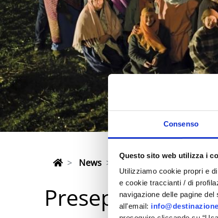
Consenso
Questo sito web utilizza i c
News
Presepe Vivente Montef
Utilizziamo cookie propri e di 
e cookie traccianti / di profil
Presepe Vivente
navigazione delle pagine del si
all'email:
info@destinazione
proseguire cliccando su “Usa 