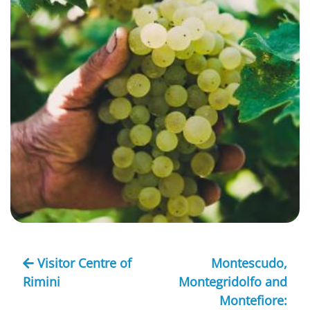
Visitor Centre of
Montescudo,
Rimini
Montegridolfo and
Montefiore: