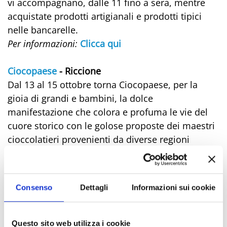
vi accompagnano, dalle 11 fino a sera, mentre
acquistate prodotti artigianali e prodotti tipici
nelle bancarelle.
Per informazioni:
Clicca qui
Ciocopaese
- Riccione
Dal 13 al 15 ottobre torna Ciocopaese, per la
gioia di grandi e bambini, la dolce
manifestazione che colora e profuma le vie del
cuore storico con le golose proposte dei maestri
cioccolatieri provenienti da diverse regioni
d’Italia. I sapori e i profumi tipici dell’autunno
avvolgono le strade dell’antico borgo di
Riccione dove è possibile trovare prodotti della
Consenso
Dettagli
Informazioni sui cookie
tradizione insieme a interpretazioni originali
frutto della fantasia degli chef, spettacoli di show
cooking che svelano i segreti culinari dei grandi
Questo sito web utilizza i cookie