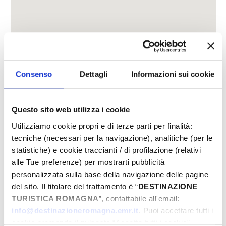
Consenso
Dettagli
Informazioni sui cookie
via Piane 100, 47853, Coriano, (RN)
­ FREE
Questo sito web utilizza i cookie
­All prices
Utilizziamo cookie propri e di terze parti per finalità:
tecniche (necessari per la navigazione), analitiche (per le
DAYS & TIMES
statistiche) e cookie traccianti / di profilazione (relativi
alle Tue preferenze) per mostrarti pubblicità
Maggio-2026
personalizzata sulla base della navigazione delle pagine
Mon
Tue
Wed
Thu
Fri
Sat
Sun
M
del sito. Il titolare del trattamento è “
DESTINAZIONE
27
28
29
30
01
02
03
0
TURISTICA ROMAGNA
”, contattabile all'email:
info@destinazioneromagna.emr.it
. Puoi accettare tutti i
04
05
06
07
08
09
10
0
cookie premendo il pulsante “Accetta tutti i cookie”,